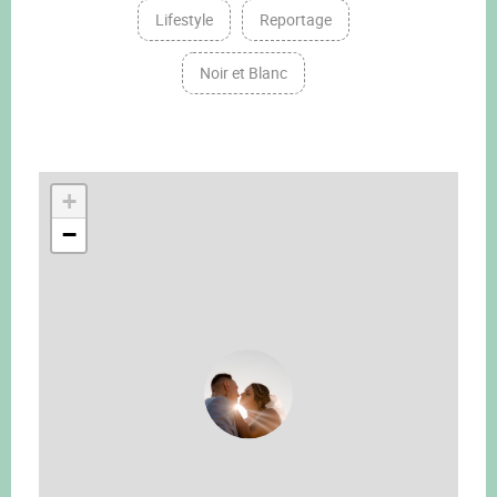
Lifestyle
Reportage
Noir et Blanc
+
−