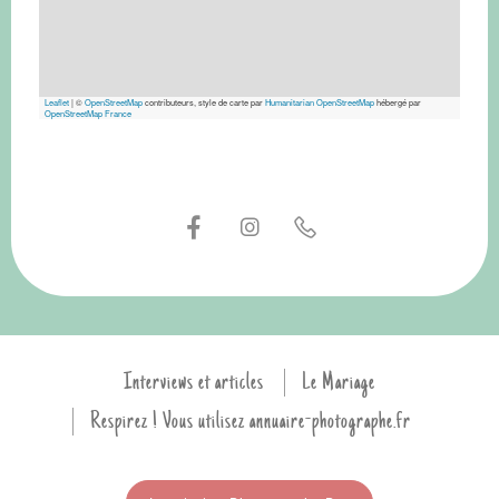
Leaflet
|
©
OpenStreetMap
contributeurs, style de carte par
Humanitarian OpenStreetMap
hébergé par
OpenStreetMap France
Interviews et articles
Le Mariage
Respirez ! Vous utilisez annuaire-photographe.fr