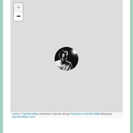
+
−
Leaflet
|
©
OpenStreetMap
contributeurs, style de carte par
Humanitarian OpenStreetMap
hébergé par
OpenStreetMap France