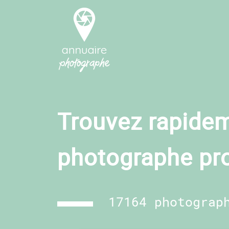
Trouvez rapidem
photographe pr
17164 photograp