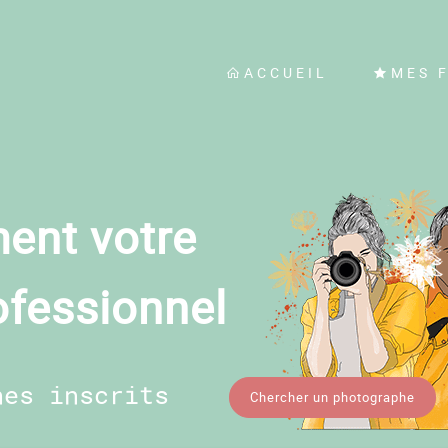
ACCUEIL
MES 
ent votre
ofessionnel
hes inscrits
Chercher un photographe