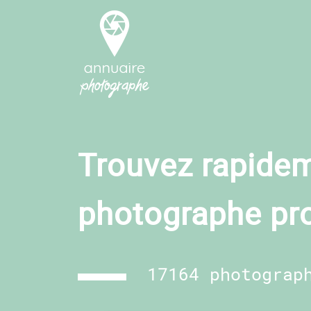
Trouvez rapidem
photographe pr
17164 photograp