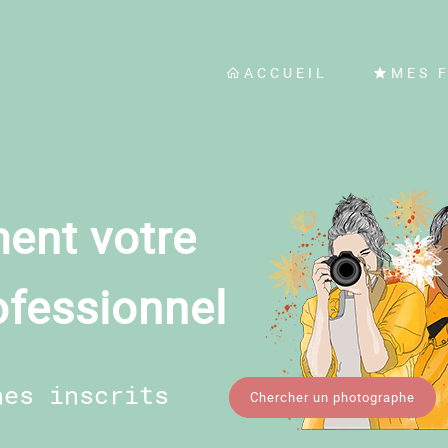
ACCUEIL
MES 
ent votre
ofessionnel
hes inscrits
Chercher un photographe