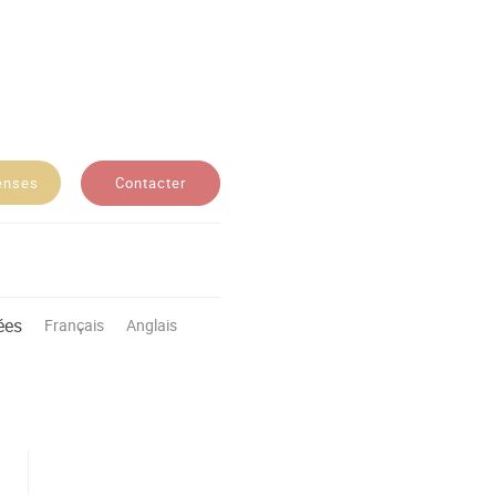
Contacter
enses
ées
Français
Anglais