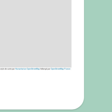
 style de carte par
Humanitarian OpenStreetMap
hébergé par
OpenStreetMap France