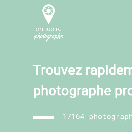
Trouvez rapidem
photographe pr
17164 photograp