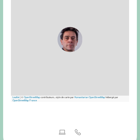
Leaflet
|
©
OpenStreetMap
contributeurs, style de carte par
Humanitarian OpenStreetMap
hébergé par
OpenStreetMap France