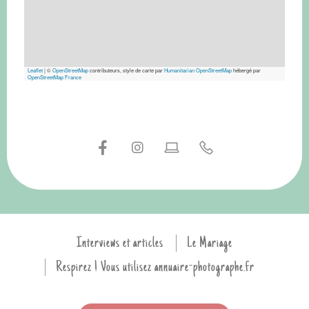
Leaflet
|
©
OpenStreetMap
contributeurs, style de carte par
Humanitarian OpenStreetMap
hébergé par
OpenStreetMap France
Interviews et articles
Le Mariage
Respirez ! Vous utilisez annuaire-photographe.fr