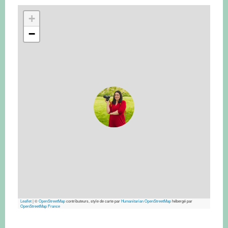
+
−
Leaflet
|
©
OpenStreetMap
contributeurs, style de carte par
Humanitarian OpenStreetMap
hébergé par
OpenStreetMap France