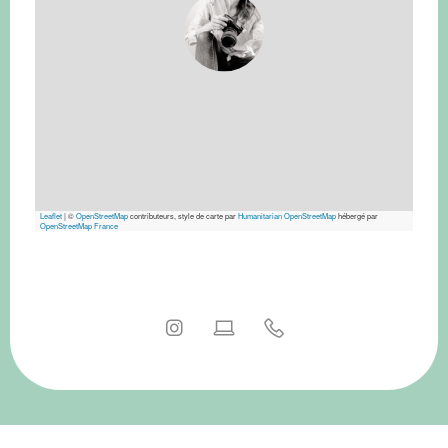
Leaflet
|
©
OpenStreetMap
contributeurs, style de carte par
Humanitarian OpenStreetMap
hébergé par
OpenStreetMap France