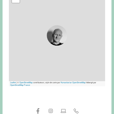
Leaflet
|
©
OpenStreetMap
contributeurs, style de carte par
Humanitarian OpenStreetMap
hébergé par
OpenStreetMap France