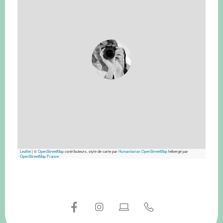
Leaflet
|
©
OpenStreetMap
contributeurs, style de carte par
Humanitarian OpenStreetMap
hébergé par
OpenStreetMap France