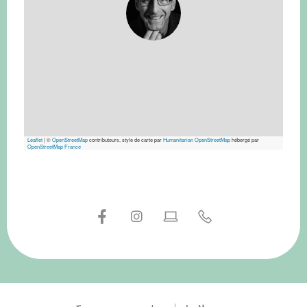
Leaflet
|
©
OpenStreetMap
contributeurs, style de carte par
Humanitarian OpenStreetMap
hébergé par
OpenStreetMap France