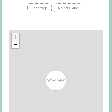
Reportage
Noir et Blanc
+
−