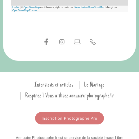
Leaflet
|
©
OpenStreetMap
contributeurs, style de carte par
Humanitarian OpenStreetMap
hébergé par
OpenStreetMap France
Interviews et articles
Le Mariage
Respirez ! Vous utilisez annuaire-photographe.fr
Inscription Photographe Pro
Annuaire-Photographe.fr est un service de la société Image-Libre