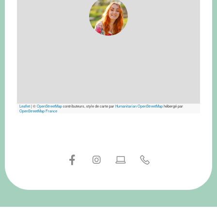
Leaflet
|
©
OpenStreetMap
contributeurs, style de carte par
Humanitarian OpenStreetMap
hébergé par
OpenStreetMap France