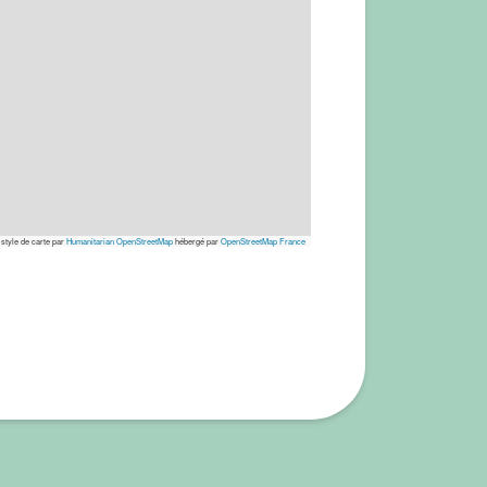
 style de carte par
Humanitarian OpenStreetMap
hébergé par
OpenStreetMap France