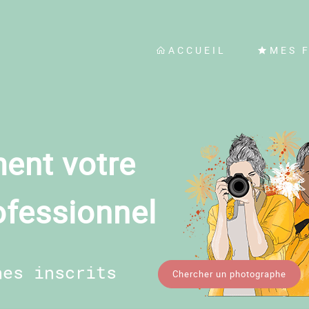
ACCUEIL
MES 
ent votre
ofessionnel
hes inscrits
Chercher un photographe