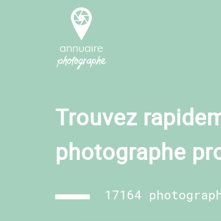
Trouvez rapidem
photographe pr
17164 photograp