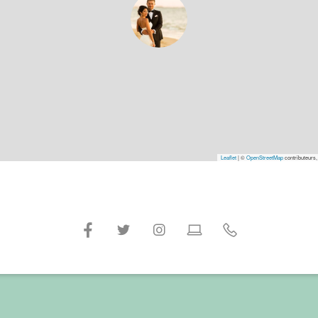
Leaflet
|
©
OpenStreetMap
contributeurs,