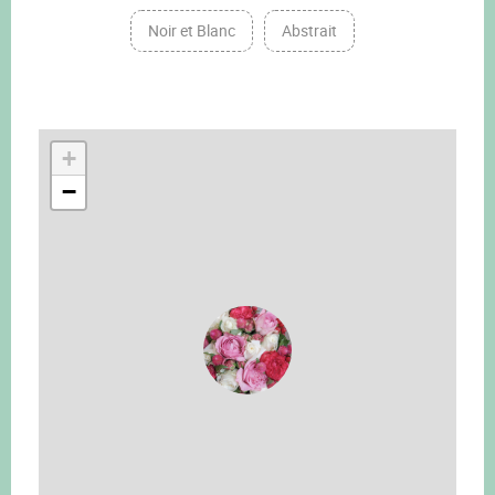
Noir et Blanc
Abstrait
+
−