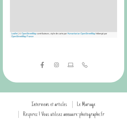
Leaflet
|
©
OpenStreetMap
contributeurs, style de carte par
Humanitarian OpenStreetMap
hébergé par
OpenStreetMap France
Interviews et articles
Le Mariage
Respirez ! Vous utilisez annuaire-photographe.fr