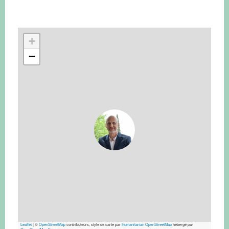
+
−
Leaflet
|
©
OpenStreetMap
contributeurs, style de carte par
Humanitarian OpenStreetMap
hébergé par