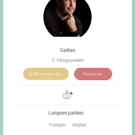
Gaétan
Plougoumelen
Contacter
Récompenses
Langues parlées
Français
Anglais