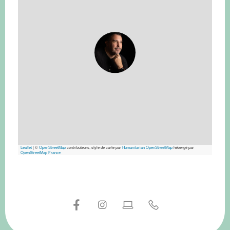
Leaflet
|
©
OpenStreetMap
contributeurs, style de carte par
Humanitarian OpenStreetMap
hébergé par
OpenStreetMap France