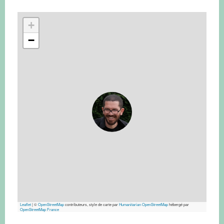
+
−
Leaflet
|
©
OpenStreetMap
contributeurs, style de carte par
Humanitarian OpenStreetMap
hébergé par
OpenStreetMap France