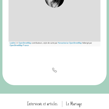
Leaflet
|
©
OpenStreetMap
contributeurs, style de carte par
Humanitarian OpenStreetMap
hébergé par
OpenStreetMap France
Interviews et articles
Le Mariage