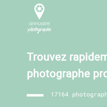
Trouvez rapidem
photographe pr
17164 photograp