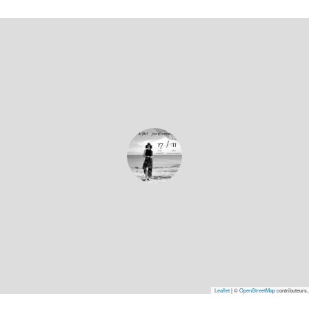
Leaflet
|
©
OpenStreetMap
contributeurs,