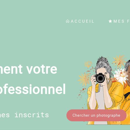
ACCUEIL
MES 
ent votre
ofessionnel
hes inscrits
Chercher un photographe