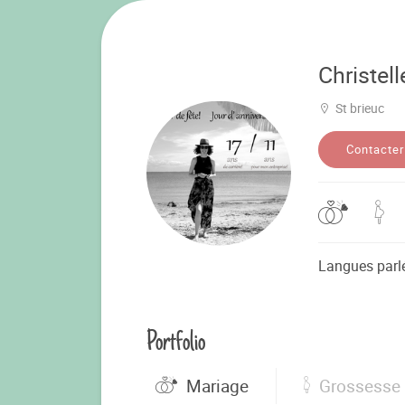
Christell
St brieuc
Contacter
Langues parl
Portfolio
Mariage
Grossesse