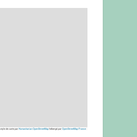
 style de carte par
Humanitarian OpenStreetMap
hébergé par
OpenStreetMap France