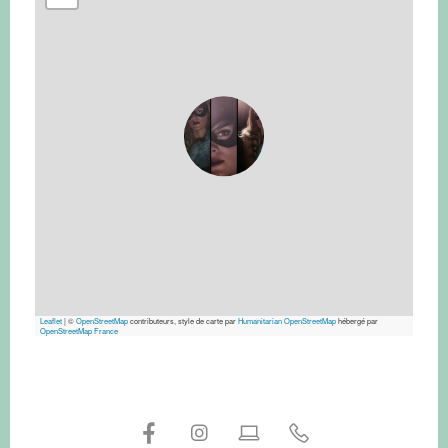
Leaflet
|
©
OpenStreetMap
contributeurs, style de carte par
Humanitarian OpenStreetMap
hébergé par
OpenStreetMap France