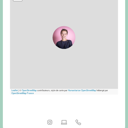
Leaflet
|
©
OpenStreetMap
contributeurs, style de carte par
Humanitarian OpenStreetMap
hébergé par
OpenStreetMap France