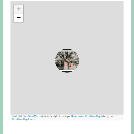
+
−
Leaflet
|
©
OpenStreetMap
contributeurs, style de carte par
Humanitarian OpenStreetMap
hébergé par
OpenStreetMap France