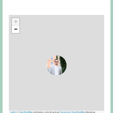
+
−
Leaflet
|
©
OpenStreetMap
contributeurs, style de carte par
Humanitarian OpenStreetMap
hébergé par