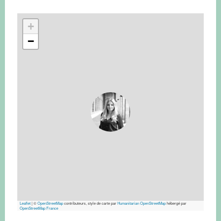
+
−
Leaflet
|
©
OpenStreetMap
contributeurs, style de carte par
Humanitarian OpenStreetMap
hébergé par
OpenStreetMap France