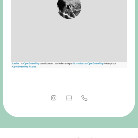
Leaflet
|
©
OpenStreetMap
contributeurs, style de carte par
Humanitarian OpenStreetMap
hébergé par
OpenStreetMap France