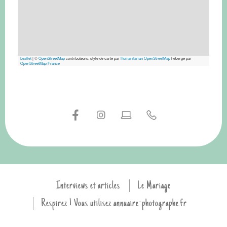
Leaflet
|
©
OpenStreetMap
contributeurs, style de carte par
Humanitarian OpenStreetMap
hébergé par
OpenStreetMap France
Interviews et articles
Le Mariage
Respirez ! Vous utilisez annuaire-photographe.fr