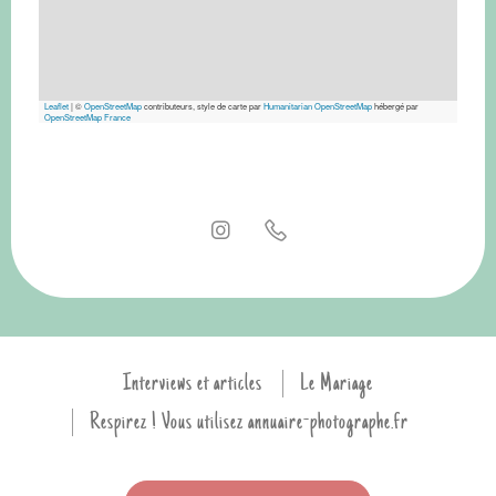
Leaflet
|
©
OpenStreetMap
contributeurs, style de carte par
Humanitarian OpenStreetMap
hébergé par
OpenStreetMap France
Interviews et articles
Le Mariage
Respirez ! Vous utilisez annuaire-photographe.fr