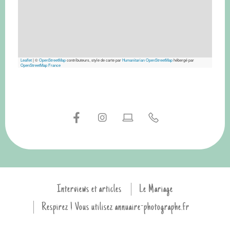
Leaflet
|
©
OpenStreetMap
contributeurs, style de carte par
Humanitarian OpenStreetMap
hébergé par
OpenStreetMap France
Interviews et articles
Le Mariage
Respirez ! Vous utilisez annuaire-photographe.fr