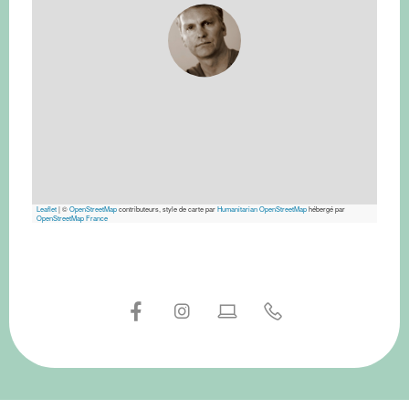
Leaflet
|
©
OpenStreetMap
contributeurs, style de carte par
Humanitarian OpenStreetMap
hébergé par
OpenStreetMap France