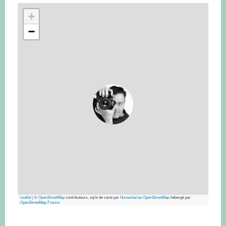
+
−
Leaflet
|
©
OpenStreetMap
contributeurs, style de carte par
Humanitarian OpenStreetMap
hébergé par
OpenStreetMap France