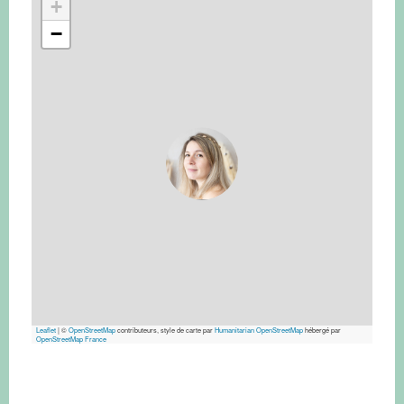
+
−
Leaflet
|
©
OpenStreetMap
contributeurs, style de carte par
Humanitarian OpenStreetMap
hébergé par
OpenStreetMap France