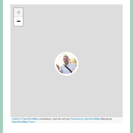
+
−
Leaflet
|
©
OpenStreetMap
contributeurs, style de carte par
Humanitarian OpenStreetMap
hébergé par
OpenStreetMap France