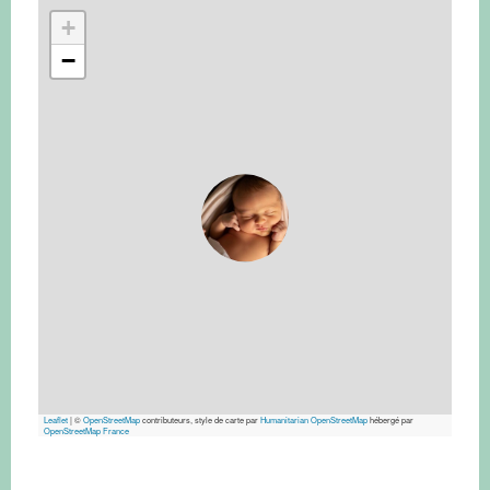
+
−
Leaflet
|
©
OpenStreetMap
contributeurs, style de carte par
Humanitarian OpenStreetMap
hébergé par
OpenStreetMap France