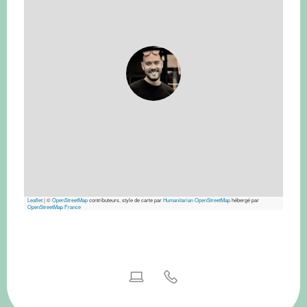
Leaflet
|
©
OpenStreetMap
contributeurs, style de carte par
Humanitarian OpenStreetMap
hébergé par
OpenStreetMap France