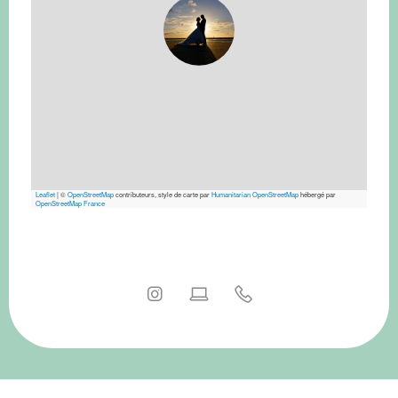
Leaflet
|
©
OpenStreetMap
contributeurs, style de carte par
Humanitarian OpenStreetMap
hébergé par
OpenStreetMap France