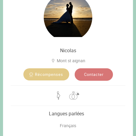
Nicolas
Mont st aignan
Contacter
Récompenses
Langues parlées
Français