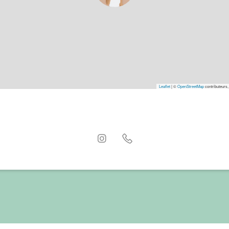
Leaflet
|
©
OpenStreetMap
contributeurs,