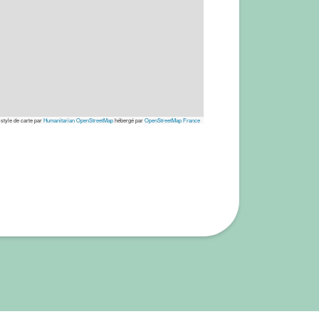
 style de carte par
Humanitarian OpenStreetMap
hébergé par
OpenStreetMap France