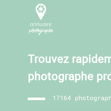
Trouvez rapidem
photographe pr
17164 photograp