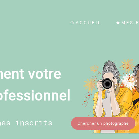
ACCUEIL
MES 
ent votre
ofessionnel
hes inscrits
Chercher un photographe