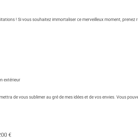
itations ! Si vous souhaitez immortaliser ce merveilleux moment, prene
n extérieur
ettra de vous sublimer au gré de mes idées et de vos envies. Vous pouve
200 €