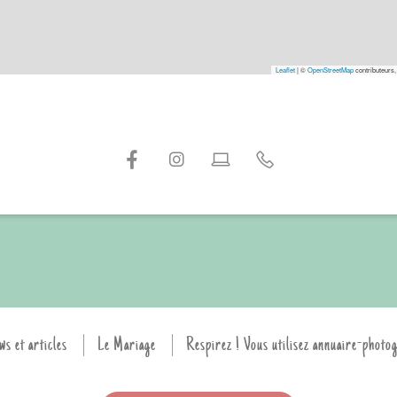
Leaflet
|
©
OpenStreetMap
contributeurs,
ws et articles
Le Mariage
Respirez ! Vous utilisez annuaire-photo