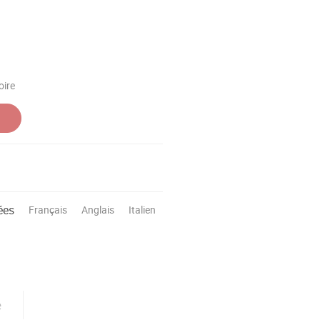
oire
ées
Français
Anglais
Italien
e