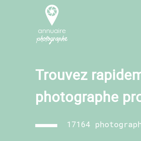
Trouvez rapidem
photographe pr
17164 photograp