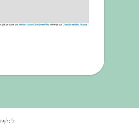
 style de carte par
Humanitarian OpenStreetMap
hébergé par
OpenStreetMap France
graphe.fr