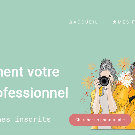
ACCUEIL
MES 
ent votre
ofessionnel
hes inscrits
Chercher un photographe