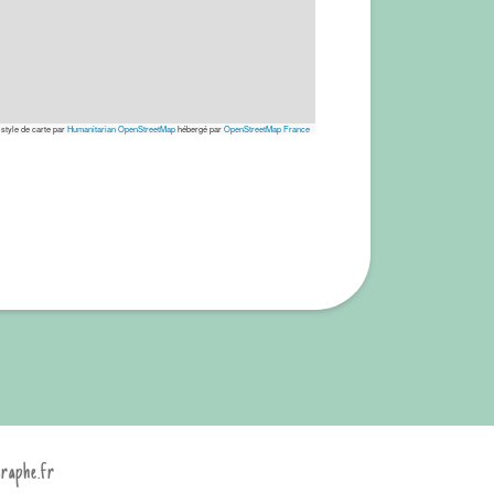
 style de carte par
Humanitarian OpenStreetMap
hébergé par
OpenStreetMap France
graphe.fr