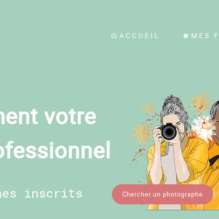
ACCUEIL
MES 
ent votre
ofessionnel
hes inscrits
Chercher un photographe