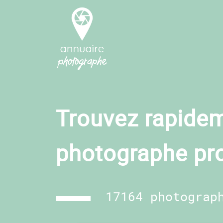
Trouvez rapidem
photographe pr
17164 photograp