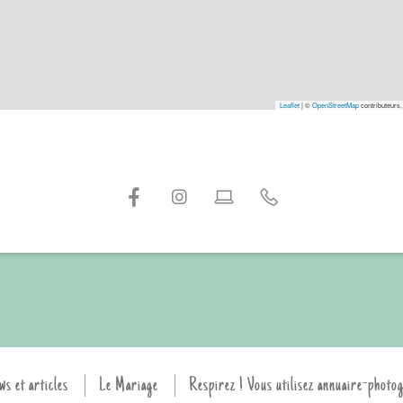
Leaflet
|
©
OpenStreetMap
contributeurs,
ws et articles
Le Mariage
Respirez ! Vous utilisez annuaire-photo