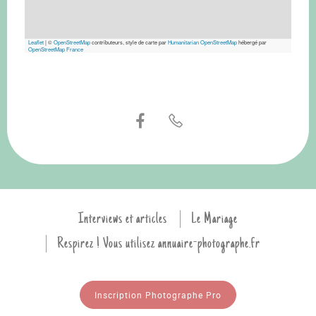
Leaflet
|
©
OpenStreetMap
contributeurs, style de carte par
Humanitarian OpenStreetMap
hébergé par
OpenStreetMap France
Interviews et articles
Le Mariage
Respirez ! Vous utilisez annuaire-photographe.fr
Inscription Photographe Pro