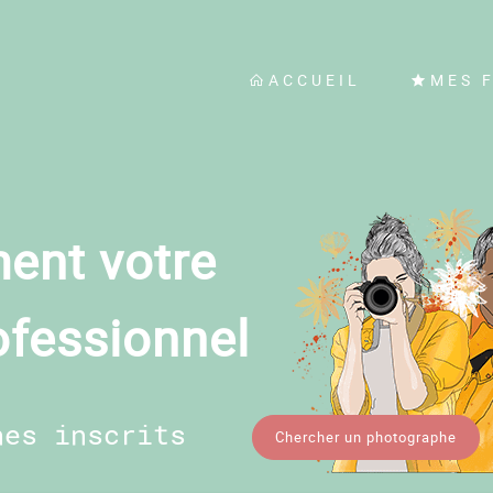
ACCUEIL
MES 
ent votre
ofessionnel
hes inscrits
Chercher un photographe