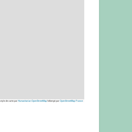
 style de carte par
Humanitarian OpenStreetMap
hébergé par
OpenStreetMap France