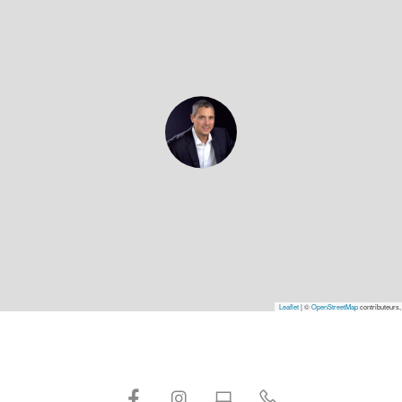
Leaflet
|
©
OpenStreetMap
contributeurs,