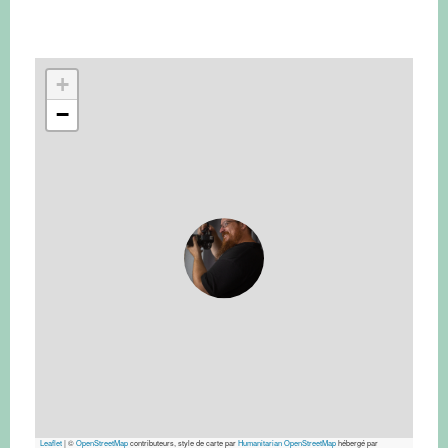
+
−
Leaflet
|
©
OpenStreetMap
contributeurs, style de carte par
Humanitarian OpenStreetMap
hébergé par