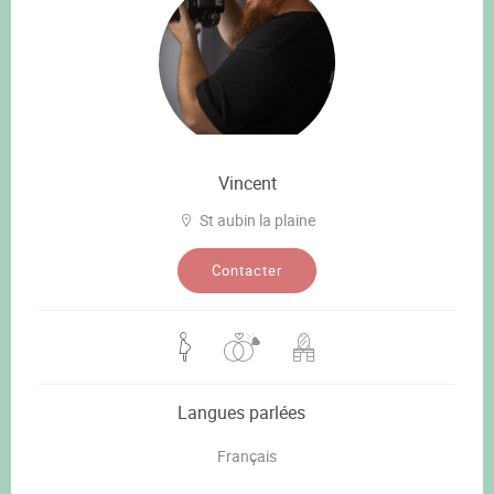
Vincent
St aubin la plaine
Contacter
Langues parlées
Français