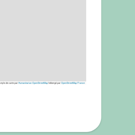
 style de carte par
Humanitarian OpenStreetMap
hébergé par
OpenStreetMap France