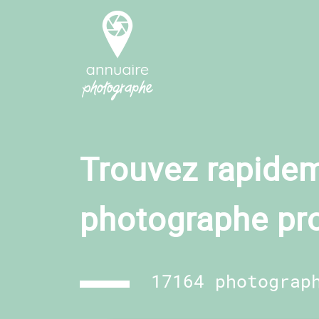
Trouvez rapidem
photographe pr
17164 photograp