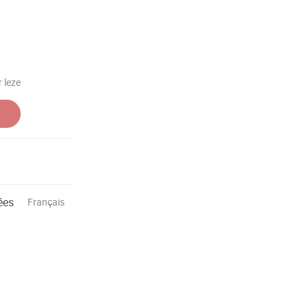
 leze
ées
Français