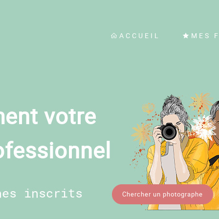
ACCUEIL
MES 
ent votre
ofessionnel
hes inscrits
Chercher un photographe