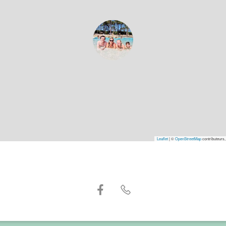
Leaflet
|
©
OpenStreetMap
contributeurs,