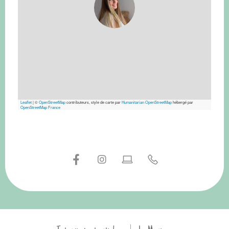
Leaflet
|
©
OpenStreetMap
contributeurs, style de carte par
Humanitarian OpenStreetMap
hébergé par
OpenStreetMap France