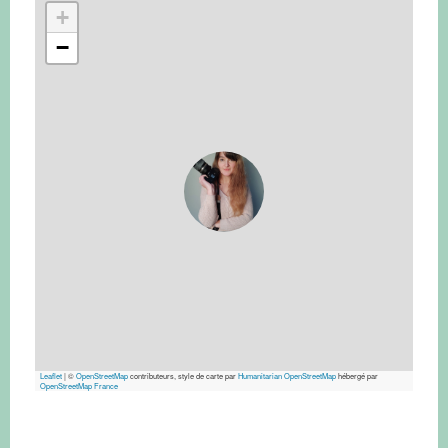
+
−
Leaflet
|
©
OpenStreetMap
contributeurs, style de carte par
Humanitarian OpenStreetMap
hébergé par
OpenStreetMap France