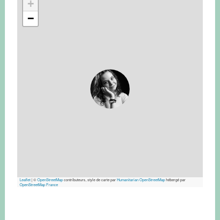
+
−
Leaflet
|
©
OpenStreetMap
contributeurs, style de carte par
Humanitarian OpenStreetMap
hébergé par
OpenStreetMap France