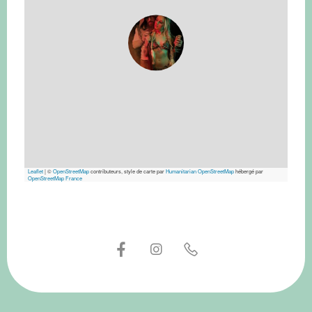
Leaflet
|
©
OpenStreetMap
contributeurs, style de carte par
Humanitarian OpenStreetMap
hébergé par
OpenStreetMap France